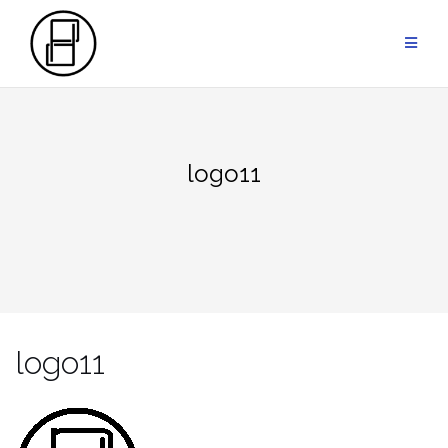
Przejdź
do
treści
logo11
logo11