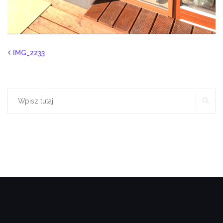
IMG_2233
SZ
Szukaj: