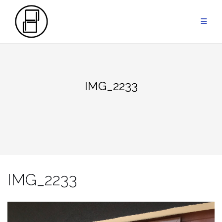
Przejdź
do
treści
IMG_2233
IMG_2233