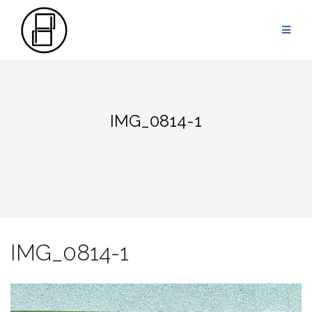
Przejdź
do
treści
IMG_0814-1
IMG_0814-1