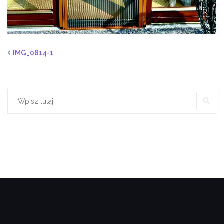
IMG_0814-1
SZ
Szukaj: