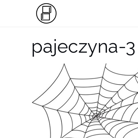
Przejdź
do
treści
pajeczyna-3