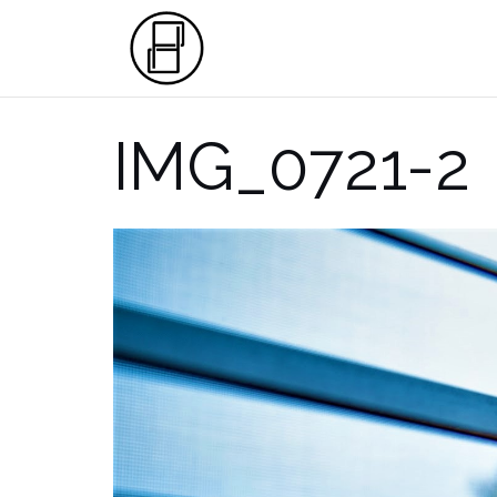
Przejdź
do
treści
IMG_0721-2