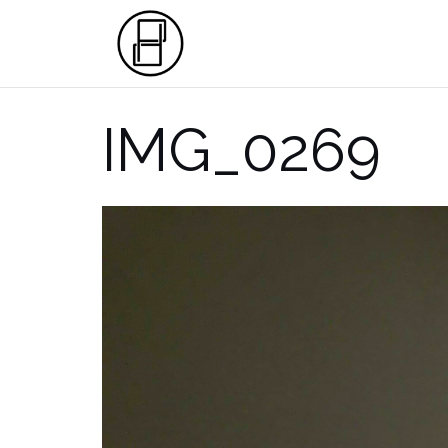
Przejdź
do
treści
IMG_0269