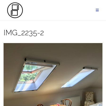
Przejdź
do
treści
IMG_2235-2