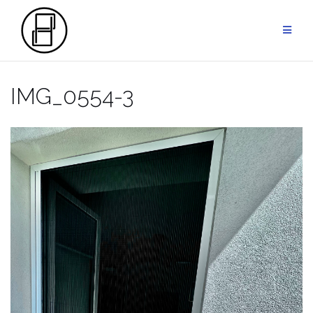
Przejdź
do
treści
IMG_0554-3