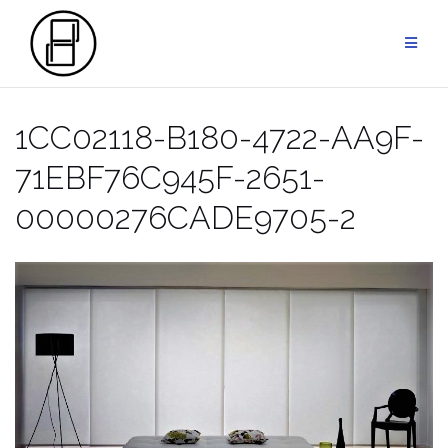
Przejdź
do
treści
1CC02118-B180-4722-AA9F-
71EBF76C945F-2651-
00000276CADE9705-2